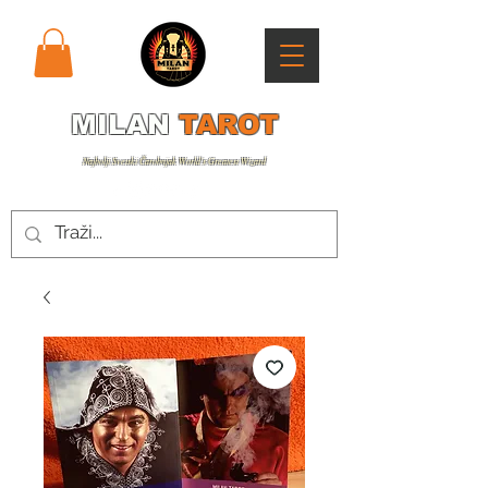
MILAN
TAROT
Najbolji Svetski Čarobnjak World’s Greatest Wizard