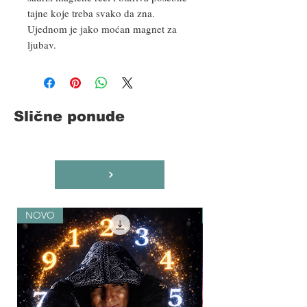
tajne koje treba svako da zna.
Ujednom je jako moćan magnet za
ljubav.
Slične ponude
NOVO
NOVO