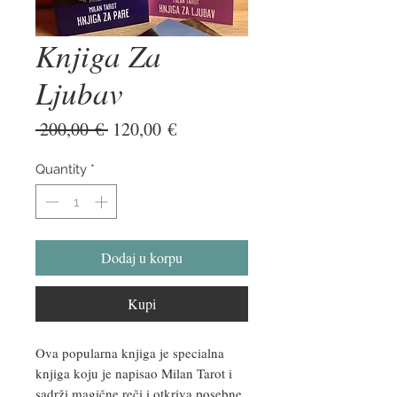
Knjiga Za
Ljubav
Regular
Sale
 200,00 € 
120,00 €
Price
Price
Quantity
*
Dodaj u korpu
Kupi
Ova popularna knjiga je specialna
knjiga koju je napisao Milan Tarot i
sadrži magične reči i otkriva posebne